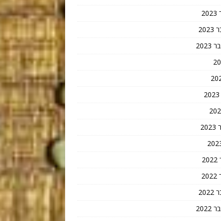
2
202
202
20
2
2
202
202