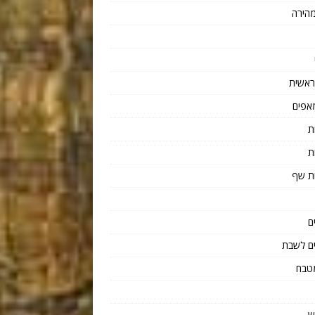
הירה
ראשית
אפים
ת
ת
ת שף
ם
ם לשבת
טבח
ש