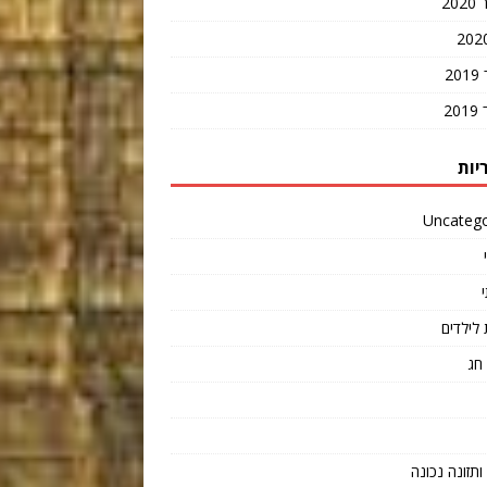
20
2
2
יות
Uncatego
 לילדים
חג
תזונה נכונה