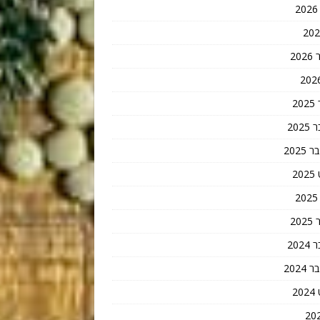
20
2
202
202
2
20
202
202
2