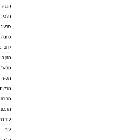
הכנה מ
חלבי
טבעוני
כתבה 
לחם ומ
מזון חיו
מסעדו
מסעדו
מרקים
מתכוני
מתכוני
עוד במ
עוף
על הא