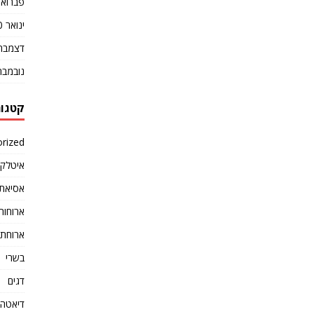
פברואר 20
ינואר 2020
דצמבר 019
נובמבר 019
קטגור
rized
איטלקי
אסיאתי
ארוחות
ארוחת 
בשרי
דגים
דיאטה ו