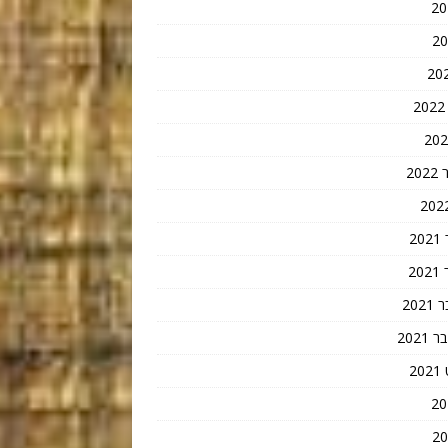
20
2
2
202
202
2