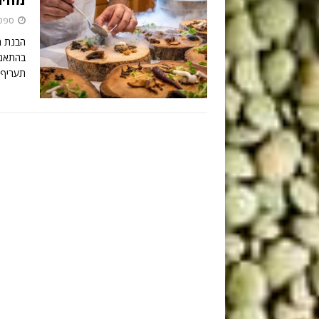
ספטמבר
הבנת ת
בהתאם 
תעריף