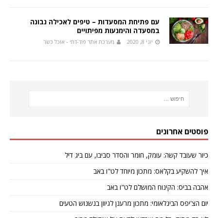
עם פתיחת המסעדות – טיפים לאכילה נבונה
במסעדה והימנעות מפיתויים
יוני 8, 2020
מערכת אתר פוד-דתי - אוכל כשר
פוסטים אחרונים
כיור שעובד קשה: עומק, חומר והסדר סביבו, עם ביג דיל
איך להשקיע בקלאס: מתכון מיוחד לט"ו באב
אהבה בביס: הקינוח המושלם לט"ו באב
יום הצ'יפס הבינלאומי: מתכון מרענן לגיוון בנשנוש הטעים