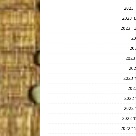
2
202
202
20
2
2
202
202