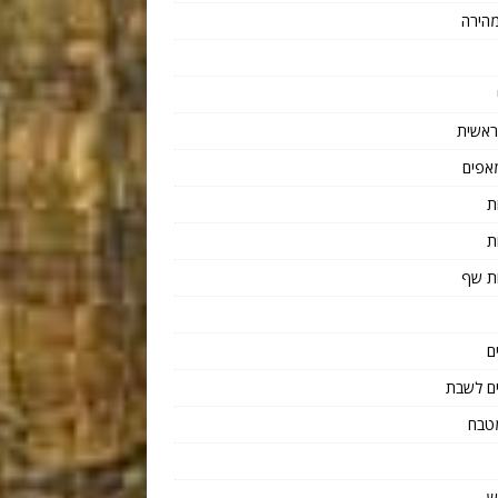
הירה
ראשית
אפים
ת
ת
ת שף
ם
ם לשבת
טבח
ש