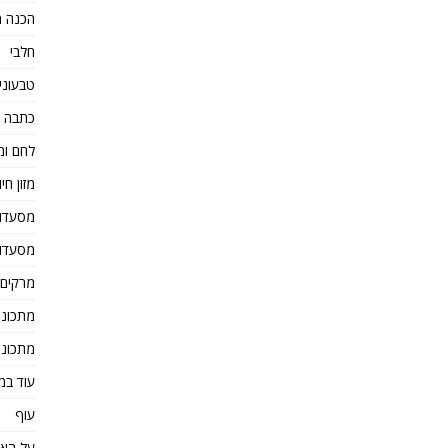
הכנה מ
חלבי
טבעוני
כתבה 
לחם ומ
מזון חיו
מסעדו
מסעדו
מרקים
מתכוני
מתכוני
עוד במ
עוף
על הא