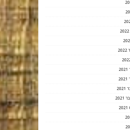
20
2
2
202
202
2