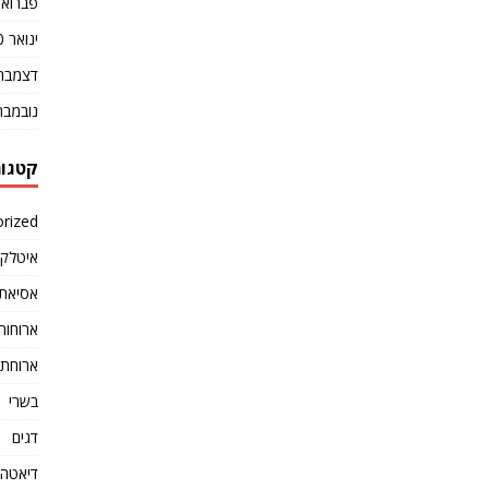
פברואר 20
ינואר 2020
דצמבר 019
נובמבר 019
קטגור
rized
איטלקי
אסיאתי
ארוחות
ארוחת 
בשרי
דגים
דיאטה ו