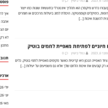
 6, 2023
נטלי בישיץ
0
פוסטי
עבורו נדרש מיקסר) הוא תהליך אינטגרלי בתעשיות שונות כמו ייצור
רופות, כימיקלים וקוסמטיקה. היכולת למזג ביעילות מרכיבים או חומרים
איך לה
ונית להשגת איכות
[…]
אהבה ב
יום הצ'
לא רק 
מתכון 
 חיוניים לפתיחת מאפיית לחמים בוטיק
 6, 2023
נטלי בישיץ
0
תגובו
ציוד האפייה הנכון היא קריטית כאשר מקימים מאפיית לחמי בוטיק. כלים
 רק קובעים את איכות הלחם שלך אלא גם משפיעים על יעילות
[…]
ארכיונ
יולי 2026
יוני 2026
מאי 2026