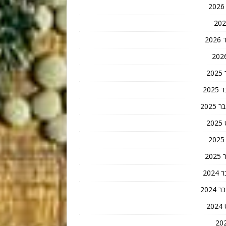
20
2
202
202
2
20
202
202
2