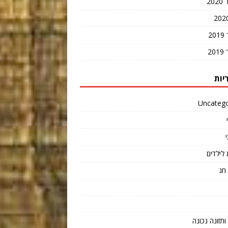
20
2
2
יות
Uncatego
 לילדים
חג
תזונה נכונה