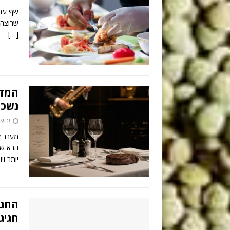
שף עד 
שרוצה 
[…]
המדר
נשכ
ינואר 26, 
מעבר ל
הבא של
יותר וי
החגי
חגיגי