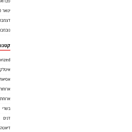
פברואר 20
ינואר 2020
דצמבר 019
נובמבר 019
קטגור
rized
איטלקי
אסיאתי
ארוחות
ארוחת 
בשרי
דגים
דיאטה ו