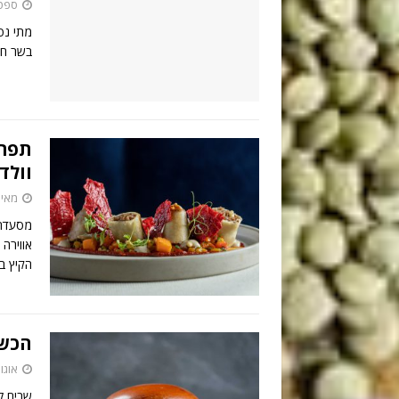
ספטמבר 
מתי נפ
בשר חג
תפרי
וולד
מאי 23, 022
מסעדת 
אווירה
הקיץ ב
הכשר
אוגוסט 0
שבים ל