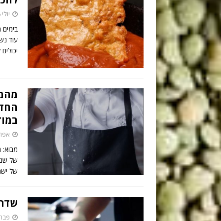
יולי 6, 2026
בימים 
עוד נש
יכולים
מהמט
החדש
במוד
אפריל 27
מבוא: 
של יש
שדרג
פברואר 