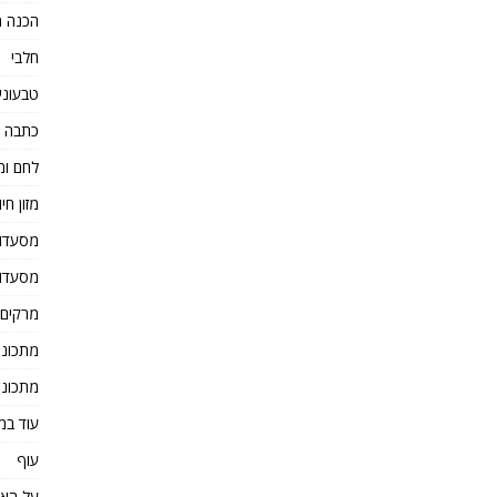
הכנה מ
חלבי
טבעוני
כתבה 
לחם ומ
מזון חיו
מסעדו
מסעדו
מרקים
מתכוני
מתכוני
עוד במ
עוף
על הא