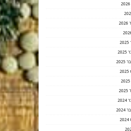
20
2
202
202
2
20
202
202
2