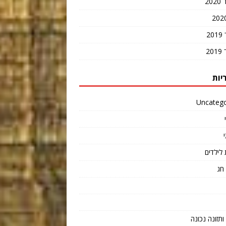
20
2
2
יות
Uncatego
 לילדים
חג
תזונה נכונה