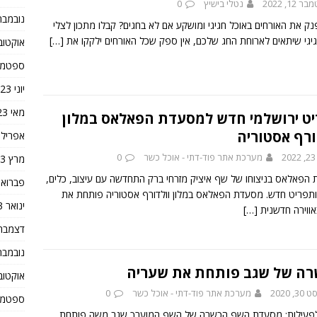
12, 2022
נטלי בישיץ
0
נובמבר 023
נק את האורחים באוכל חגיגי ומושקע אם לא בחגים? קבלו מתכון לצלי
יגי שיתאים לארוחת החג שלכם, אין ספק שכל האורחים ילקקו את
[…]
אוקטובר 3
ספטמבר 3
יוני 2023
מאי 2023
ט ירושלמי חדש למסעדת הפאלאס במלון
ורף אסטוריה
אפריל 2023
2
מערכת אתר פוד-דתי - אוכל כשר
0
מרץ 2023
הפאלאס בניצוחו של שף איציק מזרחי ברק התחדשה עם עיצוב, כלים,
פברואר 23
 ותפריט חדש. מסעדת הפאלאס במלון וולדורף אסטוריה פותחת את
ינואר 2023
אווירה חדשנית
[…]
דצמבר 022
נובמבר 022
ה של שגב פותחת את שעריה
אוקטובר 2
3, 2020
מערכת אתר פוד-דתי - אוכל כשר
0
ספטמבר 2
פעילות: מסעדת השף הכשרה של השף המוערך שגב משה פותחת