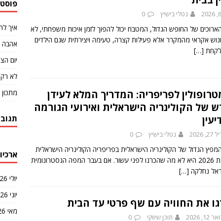
פוסטי
נטלי בישיץ
0
איך לה
הארוכים של החופש הגדול, המטבח יכול להפוך לזמן איכות משפחתי, לא
נוש אקראי מהמקרר אלא פעילות קצרה, טעימה ויצירתית שגם הילדים
אהבה ב
 לקחת
[…]
יום הצ'
לא רק 
מתכון 
רופולין לפריפריה: המדריך המלא לעידן
 של הקולינריה הישראלית ואירועי הגורמה
תגובו
יעין
, 2026
נטלי בישיץ
0
המפץ הגדול של הקולינריה הישראלית בפריפריה הקולינריה הישראלית
ארכיונ
של שנת 2026 היא לא מה שהכרנו לפני עשור. אם בעבר המפה הגסטרונומית
ראל נחלקה
[…]
יולי 2026
יוני 2026
ו את החוויה עם שף פרטי עד הבית
מאי 2026
12, 2026
תוכן שיווקי
0