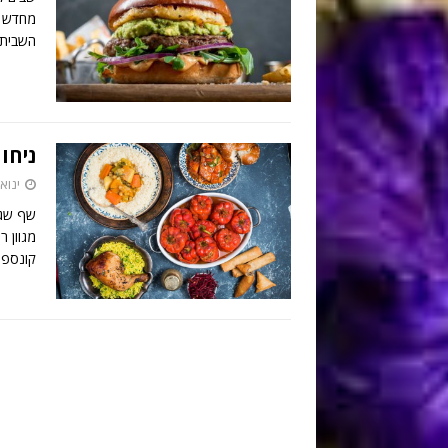
מחדש א
השביתה
ניחו
ינואר 16, 
שף שגב
מגוון 
קונספ