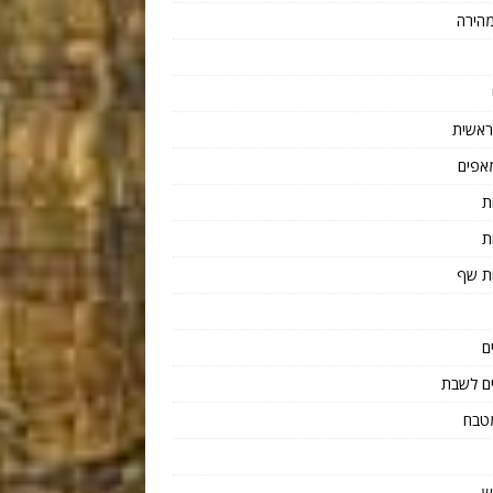
הירה
ראשית
אפים
ת
ת
ת שף
ם
ם לשבת
טבח
ש