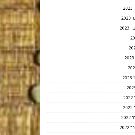
2
202
202
20
2
2
202
202