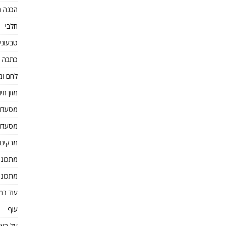
הכנה מ
חלבי
טבעוני
כתבה 
לחם ומ
מזון חיו
מסעדו
מסעדו
מרקים
מתכוני
מתכוני
עוד במ
עוף
על הא