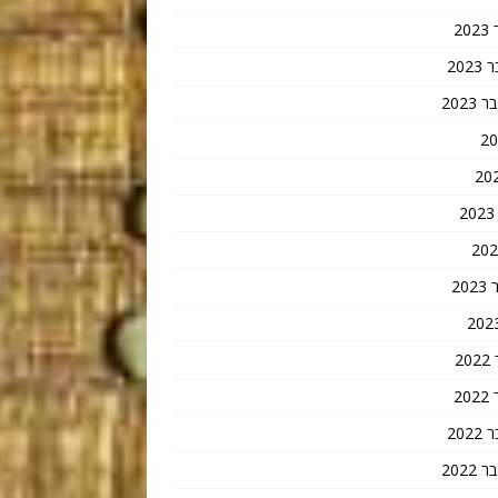
2
202
202
20
2
2
202
202