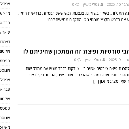
אפריל 2026
10, 2025
נטלי בישיץ
0
מרץ 2026
נה מתגלות, בעיקר בשווקים, צנצנות דבש שאינן עומדות בדרישות התקן.
ע אם הדבש תקני? מומחי מכון התקנים מסייעים לכם!
פברואר 26
ינואר 2026
דצמבר 025
בי טורטיות ופיצה: זה המתכון שחיכיתם לו
אוקטובר 5
 9, 2025
נטלי בישיץ
0
ספטמבר 5
מתכון להכנת פיצה-טורטיה אפויה ב – 5 דקות בלבד מוגש עם מתבל שום
אוגוסט 025
מטבל ספייסימיו-כמהין לאוהבי טורטיות ופיצה, המותג הקולינארי
אפריל 2025
שף, מציע מתכון
[…]
פברואר 25
אוקטובר 4
ספטמבר 4
אוגוסט 024
מאי 2024