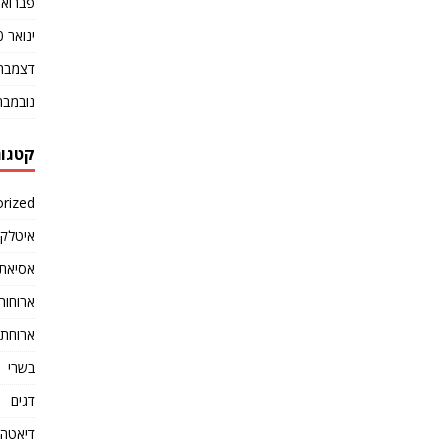
פברואר 20
ינואר 2020
דצמבר 019
נובמבר 019
קטגור
rized
איטלקי
אסיאתי
ארוחות
ארוחת 
בשרי
דגים
דיאטה ו