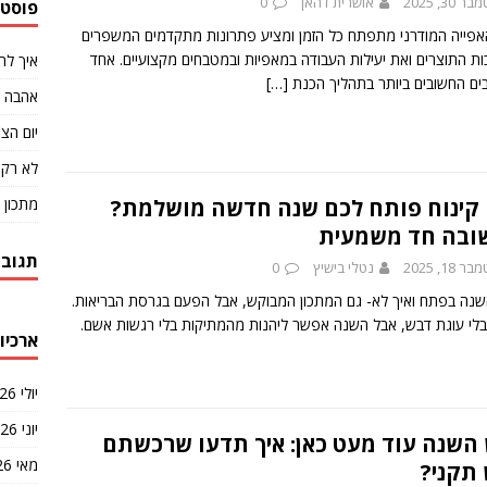
30, 2025
אושרית דהאן
0
פוסטי
אפייה המודרני מתפתח כל הזמן ומציע פתרונות מתקדמים המשפרים
ות התוצרים ואת יעילות העבודה במאפיות ובמטבחים מקצועיים. אחד
איך לה
ים החשובים ביותר בתהליך הכנת
[…]
אהבה ב
יום הצ'
לא רק 
מתכון 
 קינוח פותח לכם שנה חדשה מושלמת?
בה חד משמעית
תגובו
18, 2025
נטלי בישיץ
0
נה בפתח ואיך לא- גם המתכון המבוקש, אבל הפעם בגרסת הבריאות.
 בלי עוגת דבש, אבל השנה אפשר ליהנות מהמתיקות בלי רגשות אשם.
ארכיונ
יולי 2026
יוני 2026
השנה עוד מעט כאן: איך תדעו שרכשתם
מאי 2026
תקני?