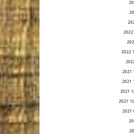
20
2
2
202
202
2