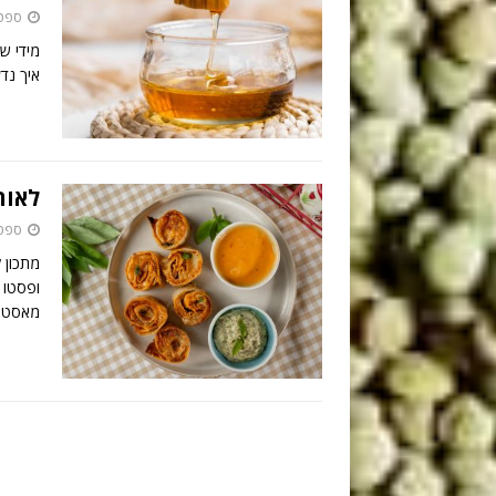
ספטמבר 
מידי ש
איך נד
לאוה
ספטמבר
ופסטו ו
מאסטר 