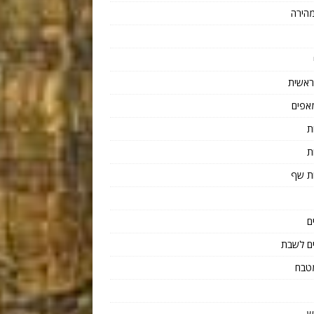
הירה
ראשית
אפים
ת
ת
ת שף
ם
ם לשבת
טבח
ש