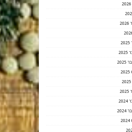
20
2
202
202
2
20
202
202
2