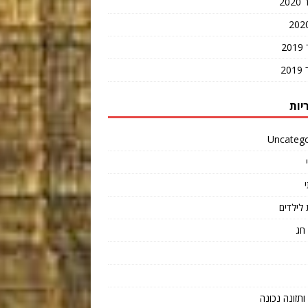
20
2
2
יות
Uncatego
 לילדים
חג
תזונה נכונה