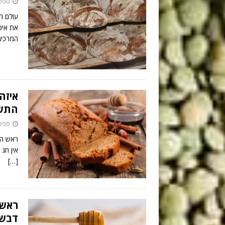
ספטמבר 
עולם ה
את איכ
המרכיב
איזה
התשו
ספטמבר 
ראש הש
אין חג
[…]
ראש 
דבש 