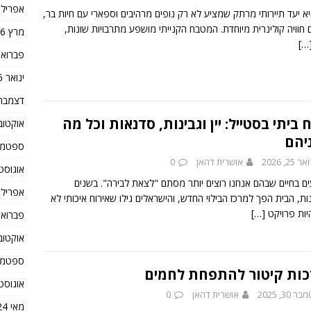
אפריל 2026
יא יעד תיירותי מרתק שמציע לא רק נופים מרהיבים וספארי עם חיות בר,
 חוויה קולינרית מיוחדת. המטבח הקנייתי מושפע מתרבויות שונות,
מרץ 2026
[…
פברואר 26
ינואר 2026
דצמבר 025
 ביתי בסטייל: יין וגבינות, סדנאות וכל מה
אוקטובר 5
יהם
ספטמבר 5
25, 2026
אושרית דהאן
0
אוגוסט 025
ים בחיים שבהם אנחנו רוצים יותר מסתם "לצאת לבירה". בשנים
אפריל 2025
ת, הבית הפך למרכז הבילוי החדש, והישראלים גילו שאירוח איכותי לא
היות פרויקט
[…]
פברואר 25
אוקטובר 4
ספטמבר 4
ות קיטור להתפחת לחמים
אוגוסט 024
30, 2025
אושרית דהאן
0
מאי 2024