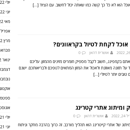
יולי 2022
אוכל הוא לא כל כך קשה כמו שאתה יכול לחשוב. עם הציוד
[…]
יוני 2022
מאי 2022
אפריל 2022
מרץ 2022
 אוכל לקחת לטיול בקראוונים?
פברואר 22
אושרית דהאן
0
ינואר 2022
אתם בקמפינג, חשוב לקבל מספיק חומרים מזינים מהמזון. עליכם
 על תזונה מאוזנת ולאכול את המזון המתאים לגופכם ולבריאותכם. ישנם
דצמבר 021
טובים יותר לטיולי
[…]
נובמבר 021
אוקטובר 1
ספטמבר 1
ק ומיתוג אתרי קטרינג
אוגוסט 021
, 2022
אושרית דהאן
0
יולי 2021
מיתוג של אתרי קייטרינג הוא תהליך מורכב. זה כרוך בהרבה מחקר וניתוח
יוני 2021