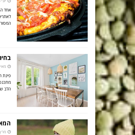
יוני 23, 2026
אחד הד
לאתרים
המסורת
בחיר
מאי 7, 026
פינת ה
מתכנסת
הלב של
המאכ
מרץ 17, 26