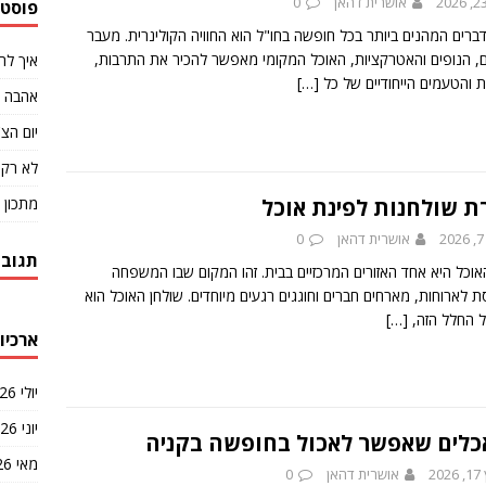
אושרית דהאן
0
פוסטי
ברים המהנים ביותר בכל חופשה בחו"ל הוא החוויה הקולינרית. מעבר
, הנופים והאטרקציות, האוכל המקומי מאפשר להכיר את התרבות,
איך לה
 והטעמים הייחודיים של כל
[…]
אהבה ב
יום הצ'
לא רק 
מתכון 
ת שולחנות לפינת אוכל
2
אושרית דהאן
0
תגובו
אוכל היא אחד האזורים המרכזיים בבית. זהו המקום שבו המשפחה
 לארוחות, מארחים חברים וחוגגים רגעים מיוחדים. שולחן האוכל הוא
 החלל הזה,
[…]
ארכיונ
יולי 2026
יוני 2026
לים שאפשר לאכול בחופשה בקניה
מאי 2026
20
אושרית דהאן
0