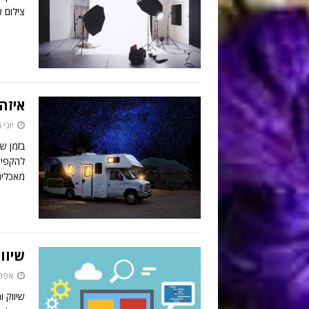
צילום 
איזה
יוני 26, 2022
בזמן ש
להקפיד
מאכלים 
שיוו
אפריל 24
שיווק ו