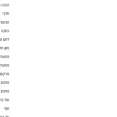
הכנה מ
חלבי
טבעוני
כתבה 
לחם ומ
מזון חיו
מסעדו
מסעדו
מרקים
מתכוני
מתכוני
עוד במ
עוף
על הא