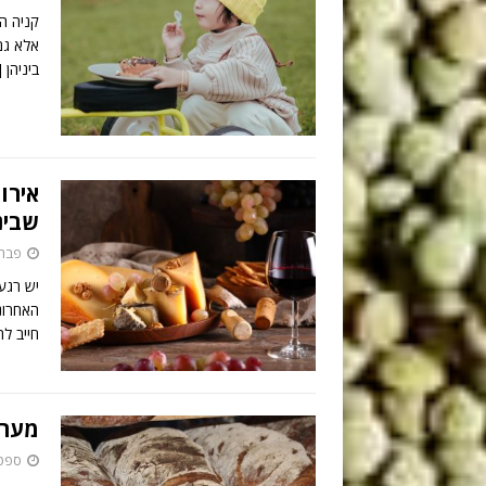
קניה ה
אלא גם
ביניהן
]
אירוח
שבינ
פברואר 
יש רגע
האחרונו
חייב ל
מערכ
ספטמבר 