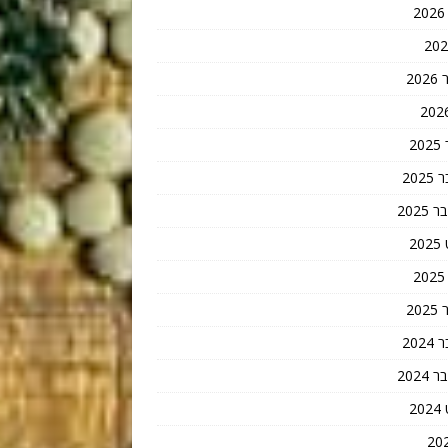
20
2
202
202
2
20
202
202
2