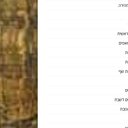
הירה
ראשית
אפים
ת
ת
ת שף
ם
ם לשבת
טבח
ש