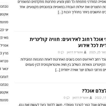
אפייה המודרני מתפתח כל הזמן ומציע פתרונות מתקדמים המשפרים
נובמבר 023
ות התוצרים ואת יעילות העבודה במאפיות ובמטבחים מקצועיים. אחד
ים החשובים ביותר בתהליך הכנת
[…]
אוקטובר 3
ספטמבר 3
יוני 2023
מאי 2023
 אוכל רחוב לאירועים: חוויה קולינרית
דית לכל אירוע
אפריל 2023
25, 2025
אושרית דהאן
0
מרץ 2023
אוכל רחוב לאירועים הפכו בשנים האחרונות לאחת המגמות המובילות
פברואר 23
קייטרינג והאירוח. השילוב בין חוויה אינטראקטיבית לבין טעמים
ינואר 2023
ם מרחבי העולם יוצר אווירה ייחודית
[…]
דצמבר 022
נובמבר 022
לצלם אוכל?
אוקטובר 2
אושרית דהאן
0
ספטמבר 2
שצילום אוכל הפך לטרנד פופולרי, חשוב ללמוד כיצד לעשות זאת נכון.