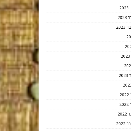
2
202
202
20
2
2
202
202