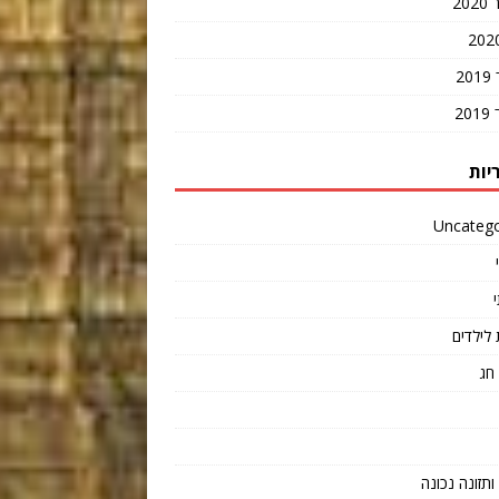
20
2
2
יות
Uncatego
 לילדים
חג
תזונה נכונה