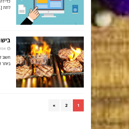
כדי לה
לתת
…]
בישו
אפריל 3,
חשוב ל
ביותר ל
»
2
1