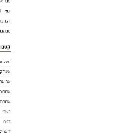
פברואר 20
ינואר 2020
דצמבר 019
נובמבר 019
קטגור
rized
איטלקי
אסיאתי
ארוחות
ארוחת 
בשרי
דגים
דיאטה ו