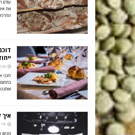
עולם ה
את איכ
המרכיב
דוכני
ייחו
פברואר 
דוכני 
בתחום ה
אותנטיי
איך 
יולי 11, 2022
מכיוון 